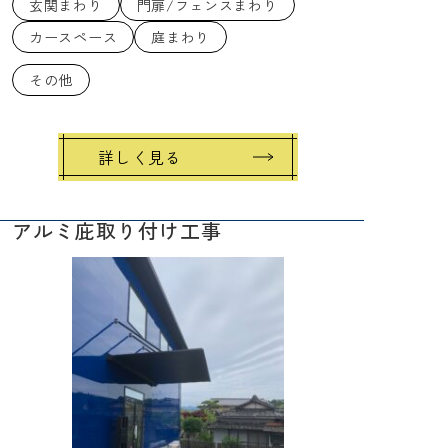
玄関まわり
門扉/フェンスまわり
カースペース
庭まわり
その他
詳しく見る
アルミ庇取り付け工事