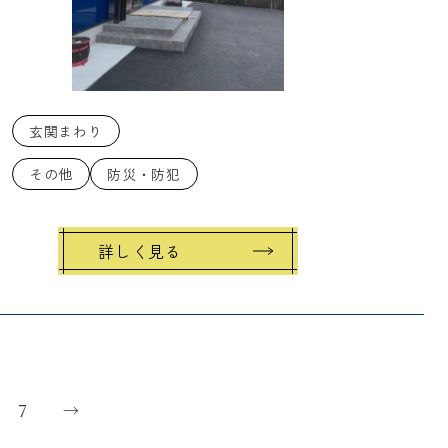
玄関まわり
その他
防災・防犯
詳しく見る
7
→